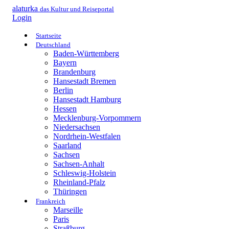
alaturka
das Kultur und Reiseportal
Login
Startseite
Deutschland
Baden-Württemberg
Bayern
Brandenburg
Hansestadt Bremen
Berlin
Hansestadt Hamburg
Hessen
Mecklenburg-Vorpommern
Niedersachsen
Nordrhein-Westfalen
Saarland
Sachsen
Sachsen-Anhalt
Schleswig-Holstein
Rheinland-Pfalz
Thüringen
Frankreich
Marseille
Paris
Straßburg