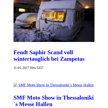
Fendt Saphir Scand voll
wintertauglich bei Zampetas
11-01-2017
Hits:
5257
SMF Moto Show in Thessaloniki
´s Messe Hallen