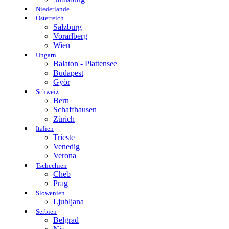
Niederlande
Österreich
Salzburg
Vorarlberg
Wien
Ungarn
Balaton - Plattensee
Budapest
Györ
Schweiz
Bern
Schaffhausen
Zürich
Italien
Trieste
Venedig
Verona
Tschechien
Cheb
Prag
Slowenien
Ljubljana
Serbien
Belgrad