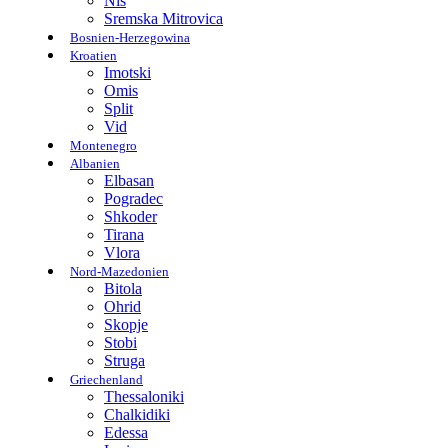
Nis
Sremska Mitrovica
Bosnien-Herzegowina
Kroatien
Imotski
Omis
Split
Vid
Montenegro
Albanien
Elbasan
Pogradec
Shkoder
Tirana
Vlora
Nord-Mazedonien
Bitola
Ohrid
Skopje
Stobi
Struga
Griechenland
Thessaloniki
Chalkidiki
Edessa