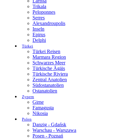
Larissa
Trikala
Peloponnes
Serres
Alexandroupolis
Inseln
Epirus
Delphi
Türkei
Türkei Reisen
Marmara Region
Schwarzes Meer
Türkische Ägäis
Türkische Riviera
Zentral Anatolien
Südostanatolien
Ostanatolien
Zypern
Girne
Famagusta
Nikosia
Polen
Danzig - Gdańsk
Warschau - Warszawa
Posen - Poznań