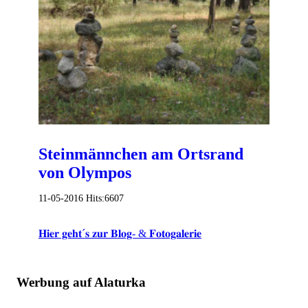
Steinmännchen am Ortsrand
von Olympos
11-05-2016
Hits:
6607
𝐇𝐢𝐞𝐫 𝐠𝐞𝐡𝐭´𝐬 𝐳𝐮𝐫 𝐁𝐥𝐨𝐠- & 𝐅𝐨𝐭𝐨𝐠𝐚𝐥𝐞𝐫𝐢𝐞
Werbung auf Alaturka