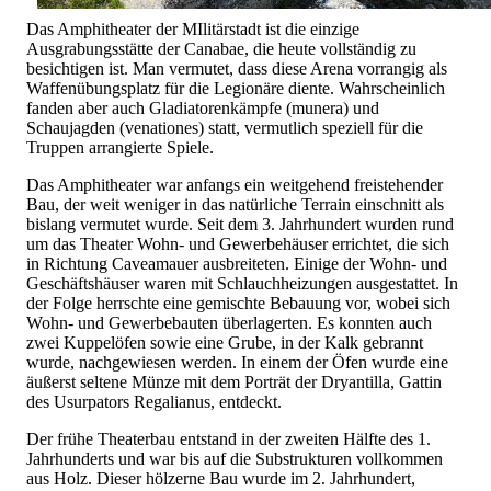
Das Amphitheater der MIlitärstadt ist die einzige
Ausgrabungsstätte der Canabae, die heute vollständig zu
besichtigen ist. Man vermutet, dass diese Arena vorrangig als
Waffenübungsplatz für die Legionäre diente. Wahrscheinlich
fanden aber auch Gladiatorenkämpfe (munera) und
Schaujagden (venationes) statt, vermutlich speziell für die
Truppen arrangierte Spiele.
Das Amphitheater war anfangs ein weitgehend freistehender
Bau, der weit weniger in das natürliche Terrain einschnitt als
bislang vermutet wurde. Seit dem 3. Jahrhundert wurden rund
um das Theater Wohn- und Gewerbehäuser errichtet, die sich
in Richtung Caveamauer ausbreiteten. Einige der Wohn- und
Geschäftshäuser waren mit Schlauchheizungen ausgestattet. In
der Folge herrschte eine gemischte Bebauung vor, wobei sich
Wohn- und Gewerbebauten überlagerten. Es konnten auch
zwei Kuppelöfen sowie eine Grube, in der Kalk gebrannt
wurde, nachgewiesen werden. In einem der Öfen wurde eine
äußerst seltene Münze mit dem Porträt der Dryantilla, Gattin
des Usurpators Regalianus, entdeckt.
Der frühe Theaterbau entstand in der zweiten Hälfte des 1.
Jahrhunderts und war bis auf die Substrukturen vollkommen
aus Holz. Dieser hölzerne Bau wurde im 2. Jahrhundert,