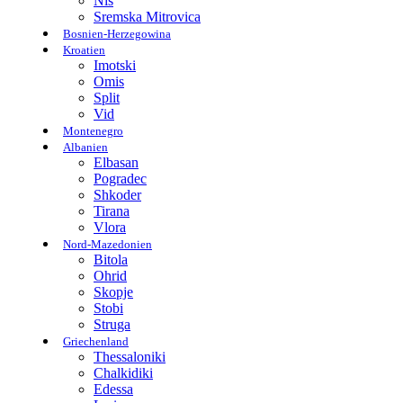
Nis
Sremska Mitrovica
Bosnien-Herzegowina
Kroatien
Imotski
Omis
Split
Vid
Montenegro
Albanien
Elbasan
Pogradec
Shkoder
Tirana
Vlora
Nord-Mazedonien
Bitola
Ohrid
Skopje
Stobi
Struga
Griechenland
Thessaloniki
Chalkidiki
Edessa