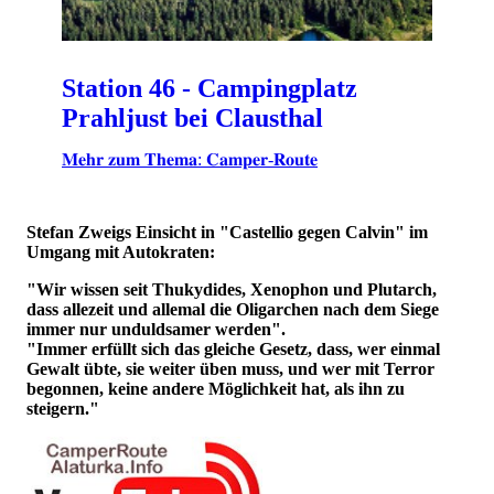
Station 46 - Campingplatz
Prahljust bei Clausthal
𝐌𝐞𝐡𝐫 𝐳𝐮𝐦 𝐓𝐡𝐞𝐦𝐚: 𝐂𝐚𝐦𝐩𝐞𝐫-𝐑𝐨𝐮𝐭𝐞
Stefan Zweigs Einsicht in "Castellio gegen Calvin" im
Umgang mit Autokraten:
"Wir wissen seit Thukydides, Xenophon und Plutarch,
dass allezeit und allemal die Oligarchen nach dem Siege
immer nur unduldsamer werden".
"Immer erfüllt sich das gleiche Gesetz, dass, wer einmal
Gewalt übte, sie weiter üben muss, und wer mit Terror
begonnen, keine andere Möglichkeit hat, als ihn zu
steigern."