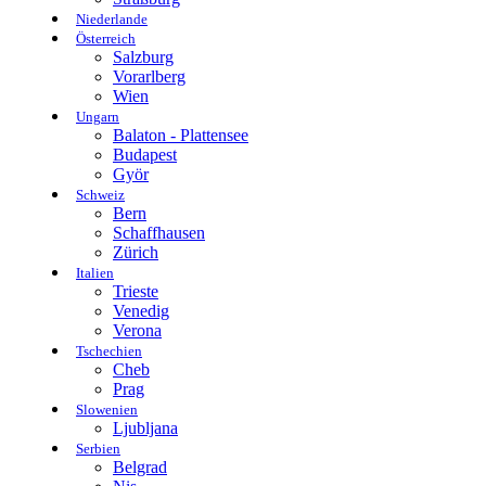
Niederlande
Österreich
Salzburg
Vorarlberg
Wien
Ungarn
Balaton - Plattensee
Budapest
Györ
Schweiz
Bern
Schaffhausen
Zürich
Italien
Trieste
Venedig
Verona
Tschechien
Cheb
Prag
Slowenien
Ljubljana
Serbien
Belgrad