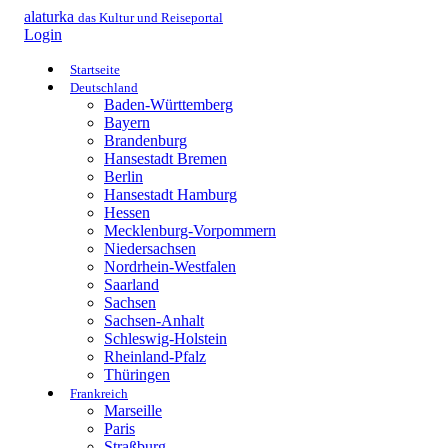
alaturka
das Kultur und Reiseportal
Login
Startseite
Deutschland
Baden-Württemberg
Bayern
Brandenburg
Hansestadt Bremen
Berlin
Hansestadt Hamburg
Hessen
Mecklenburg-Vorpommern
Niedersachsen
Nordrhein-Westfalen
Saarland
Sachsen
Sachsen-Anhalt
Schleswig-Holstein
Rheinland-Pfalz
Thüringen
Frankreich
Marseille
Paris
Straßburg