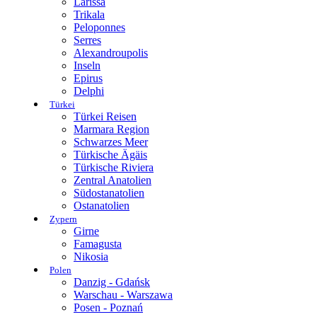
Larissa
Trikala
Peloponnes
Serres
Alexandroupolis
Inseln
Epirus
Delphi
Türkei
Türkei Reisen
Marmara Region
Schwarzes Meer
Türkische Ägäis
Türkische Riviera
Zentral Anatolien
Südostanatolien
Ostanatolien
Zypern
Girne
Famagusta
Nikosia
Polen
Danzig - Gdańsk
Warschau - Warszawa
Posen - Poznań