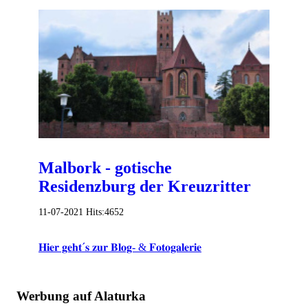
Malbork - gotische
Residenzburg der Kreuzritter
11-07-2021
Hits:
4652
𝐇𝐢𝐞𝐫 𝐠𝐞𝐡𝐭´𝐬 𝐳𝐮𝐫 𝐁𝐥𝐨𝐠- & 𝐅𝐨𝐭𝐨𝐠𝐚𝐥𝐞𝐫𝐢𝐞
Werbung auf Alaturka