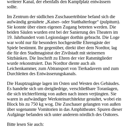
weiterer Kanal, der ebenfalls den Kampfplatz entwässern
sollte.
Im Zentrum der südlichen Zuschauertribüne befand sich die
aufwändig gestaltete „Kaiser- oder Statthalterloge“ (pulpitum).
Sie konnte über einen eigenen Zugang betreten werden. Die
beiden Säulen wurden erst bei der Sanierung des Theaters im
19. Jahrhundert vom Legionslager dorthin gebracht. Die Loge
war wohl nur für besonders hochgestellte Ehrengäste der
Spiele bestimmt. Ihr gegenüber, direkt über dem Nordtor, lag
die für den Stadtmagistrat der Zivilstadt mit steinernen
Sitzbänken. Die Inschrift zu Ehren der vier Ratsmitglieder
wurde rekonstruiert. Das Nordtor diente auch als
Leichenkammer, zum Abtransport von Tierkadavern und zum
Durchleiten des Entwässerungskanals.
Die Hauptzugänge lagen im Osten und Westen des Gebäudes.
Es handelte sich um dreigliedrige, verschließbare Toranlagen,
die sich trichterförmig von außen nach innen verjüngten. Sie
waren in aufwändiger Werksteinarchitektur gestaltet, wobei ein
Block bis zu 750 kg wog. Die Zuschauer gelangten von außen
über sogenannte Vomitorien in das Amphitheater. Spuren dieser
Aufgänge befanden sich unter anderem nördlich des Osttores.
Bitte lesen Sie auch: