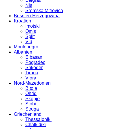
Belgrad
Nis
Sremska Mitrovica
Bosnien-Herzegowina
Kroatien
Imotski
Omis
Split
Vid
Montenegro
Albanien
Elbasan
Pogradec
Shkoder
Tirana
Vlora
Nord-Mazedonien
Bitola
Ohrid
Skopje
Stobi
Struga
Griechenland
Thessaloniki
Chalkidiki