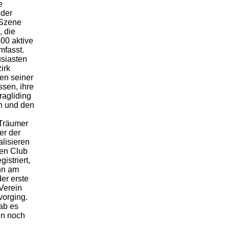
e
 der
 Szene
, die
00 aktive
mfasst.
usiasten
irk
ten seiner
ssen, ihre
ragliding
n und den
 Träumer
er der
lisieren
den Club
istriert,
nn am
er erste
Verein
vorging.
ab es
n noch