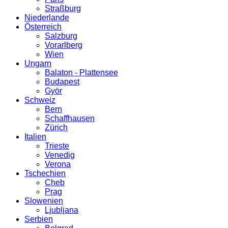
Straßburg
Niederlande
Österreich
Salzburg
Vorarlberg
Wien
Ungarn
Balaton - Plattensee
Budapest
Györ
Schweiz
Bern
Schaffhausen
Zürich
Italien
Trieste
Venedig
Verona
Tschechien
Cheb
Prag
Slowenien
Ljubljana
Serbien