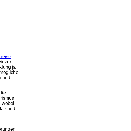
rreise
ir zur
klung ja
 mögliche
n und
die
urismus
, wobei
kte und
erungen