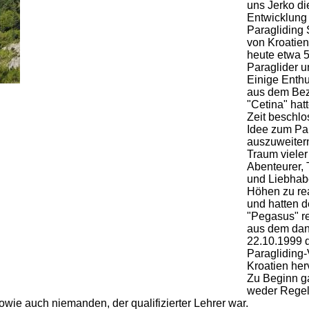
uns Jerko di
Entwicklung
Paragliding
von Kroatien
heute etwa 5
Paraglider u
Einige Enth
aus dem Bez
"Cetina" hat
Zeit beschlo
Idee zum Pa
auszuweiter
Traum vieler
Abenteurer,
und Liebhab
Höhen zu rea
und hatten 
"Pegasus" reg
aus dem da
22.10.1999 d
Paragliding-
Kroatien her
Zu Beginn g
weder Regel
sowie auch niemanden, der qualifizierter Lehrer war.