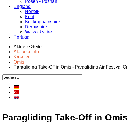
Posen - Poznań
England
Norfolk
Kent
Buckinghamshire
Derbyshire
Warwickshire
Portugal
Aktuelle Seite:
Alaturka.Info
Kroatien
Omis
Paragliding Take-Off in Omis - Paragliding Air Festival 
Paragliding Take-Off in Omis