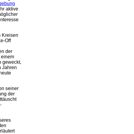
mgebung
hr aktive
möglicher
Interesse
n Kreisen
e-Off
en der
h einem
o geweckt,
n Jahren
 heute
on seiner
ung der
ttäuscht
-
seres
den
läutert