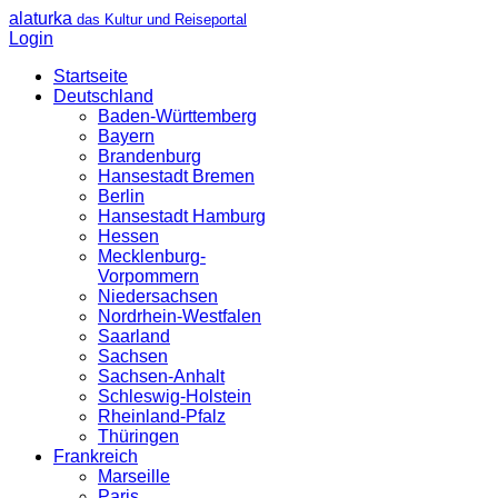
alaturka
das Kultur und Reiseportal
Login
Startseite
Deutschland
Baden-Württemberg
Bayern
Brandenburg
Hansestadt Bremen
Berlin
Hansestadt Hamburg
Hessen
Mecklenburg-
Vorpommern
Niedersachsen
Nordrhein-Westfalen
Saarland
Sachsen
Sachsen-Anhalt
Schleswig-Holstein
Rheinland-Pfalz
Thüringen
Frankreich
Marseille
Paris