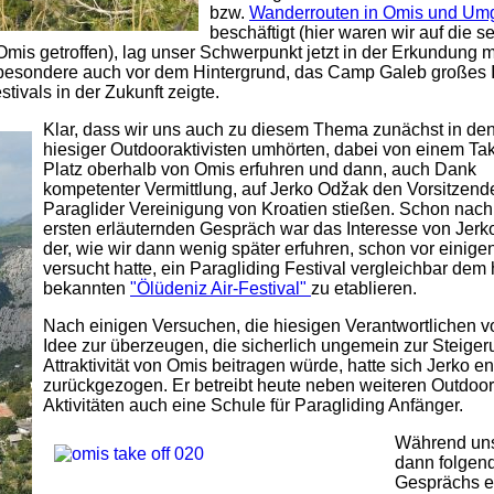
bzw.
Wanderrouten in Omis und U
beschäftigt (hier waren wir auf die se
is getroffen), lag unser Schwerpunkt jetzt in der Erkundung 
sbesondere auch vor dem Hintergrund, das Camp Galeb großes 
ivals in der Zukunft zeigte.
Klar, dass wir uns auch zu diesem Thema zunächst in de
hiesiger Outdooraktivisten umhörten, dabei von einem Tak
Platz oberhalb von Omis erfuhren und dann, auch Dank
kompetenter Vermittlung, auf Jerko Odžak den Vorsitzend
Paraglider Vereinigung von Kroatien stießen. Schon nac
ersten erläuternden Gespräch war das Interesse von Jerk
der, wie wir dann wenig später erfuhren, schon vor einige
versucht hatte, ein Paragliding Festival vergleichbar dem
bekannten
"Ölüdeniz Air-Festival"
zu etablieren.
Nach einigen Versuchen, die hiesigen Verantwortlichen v
Idee zur überzeugen, die sicherlich ungemein zur Steiger
Attraktivität von Omis beitragen würde, hatte sich Jerko en
zurückgezogen. Er betreibt heute neben weiteren Outdoor
Aktivitäten auch eine Schule für Paragliding Anfänger.
Während un
dann folgen
Gesprächs er