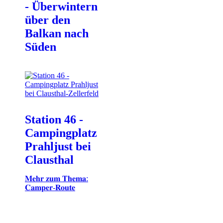
- Überwintern
über den
Balkan nach
Süden
Station 46 -
Campingplatz
Prahljust bei
Clausthal
𝐌𝐞𝐡𝐫 𝐳𝐮𝐦 𝐓𝐡𝐞𝐦𝐚:
𝐂𝐚𝐦𝐩𝐞𝐫-𝐑𝐨𝐮𝐭𝐞