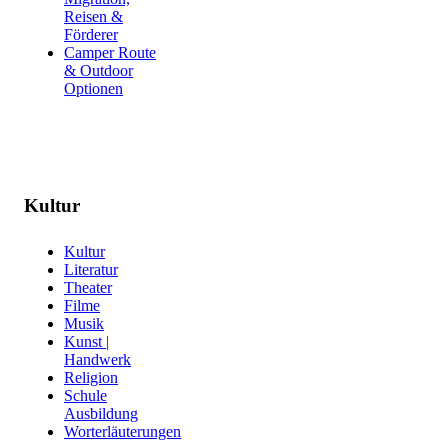
Reisen &
Förderer
Camper Route
& Outdoor
Optionen
Kultur
Kultur
Literatur
Theater
Filme
Musik
Kunst |
Handwerk
Religion
Schule
Ausbildung
Worterläuterungen