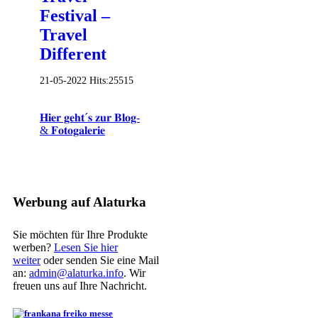
Festival –
Travel
Different
21-05-2022
Hits:
25515
𝐇𝐢𝐞𝐫 𝐠𝐞𝐡𝐭´𝐬 𝐳𝐮𝐫 𝐁𝐥𝐨𝐠-
& 𝐅𝐨𝐭𝐨𝐠𝐚𝐥𝐞𝐫𝐢𝐞
Werbung auf Alaturka
Sie möchten für Ihre Produkte
werben?
Lesen Sie hier
weiter
oder senden Sie eine Mail
an:
admin@alaturka.info
. Wir
freuen uns auf Ihre Nachricht.