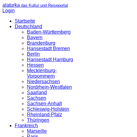
alaturka
das Kultur und Reiseportal
Login
Startseite
Deutschland
Baden-Württemberg
Bayern
Brandenburg
Hansestadt Bremen
Berlin
Hansestadt Hamburg
Hessen
Mecklenburg-
Vorpommern
Niedersachsen
Nordrhein-Westfalen
Saarland
Sachsen
Sachsen-Anhalt
Schleswig-Holstein
Rheinland-Pfalz
Thüringen
Frankreich
Marseille
Paris