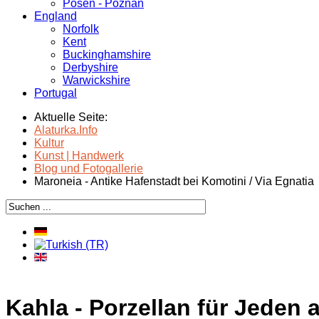
Posen - Poznań
England
Norfolk
Kent
Buckinghamshire
Derbyshire
Warwickshire
Portugal
Aktuelle Seite:
Alaturka.Info
Kultur
Kunst | Handwerk
Blog und Fotogallerie
Maroneia - Antike Hafenstadt bei Komotini / Via Egnatia
Kahla - Porzellan für Jeden 