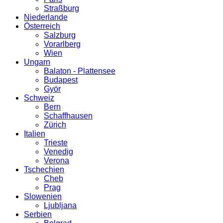
Straßburg
Niederlande
Österreich
Salzburg
Vorarlberg
Wien
Ungarn
Balaton - Plattensee
Budapest
Györ
Schweiz
Bern
Schaffhausen
Zürich
Italien
Trieste
Venedig
Verona
Tschechien
Cheb
Prag
Slowenien
Ljubljana
Serbien