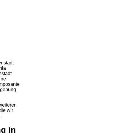
enstadt
hla
nstadt
ine
imposante
mgebung
weiteren
ie wir
.
g in