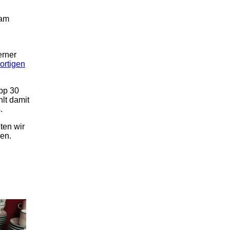
 am
rner
ortigen
pp 30
lt damit
.
ten wir
ßen.