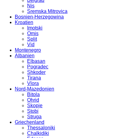
Belgrad
Nis
Sremska Mitrovica
Bosnien-Herzegowina
Kroatien
Imotski
Omis
Split
Vid
Montenegro
Albanien
Elbasan
Pogradec
Shkoder
Tirana
Vlora
Nord-Mazedonien
Bitola
Ohrid
Skopje
Stobi
Struga
Griechenland
Thessaloniki
Chalkidiki