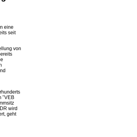
en eine
its seit
ellung von
ereits
ie
n
und
.
hrhunderts
im "VEB
mmsitz
DDR wird
rt, geht