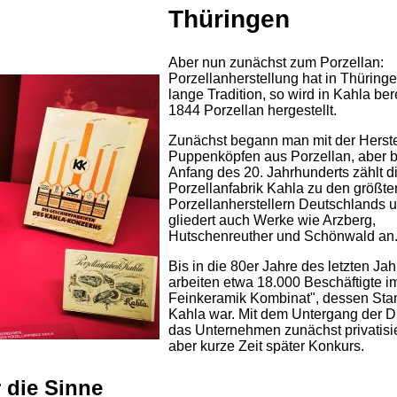
Thüringen
Aber nun zunächst zum Porzellan:
Porzellanherstellung hat in Thüring
lange Tradition, so wird in Kahla bere
1844 Porzellan hergestellt.
Zunächst begann man mit der Herst
Puppenköpfen aus Porzellan, aber b
Anfang des 20. Jahrhunderts zählt d
Porzellanfabrik Kahla zu den größte
Porzellanherstellern Deutschlands 
gliedert auch Werke wie Arzberg,
Hutschenreuther und Schönwald an
Bis in die 80er Jahre des letzten Ja
arbeiten etwa 18.000 Beschäftigte 
Feinkeramik Kombinat", dessen Sta
Kahla war. Mit dem Untergang der 
das Unternehmen zunächst privatisie
aber kurze Zeit später Konkurs.
r die Sinne