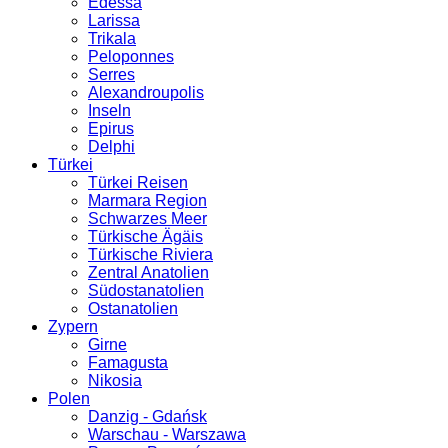
Edessa
Larissa
Trikala
Peloponnes
Serres
Alexandroupolis
Inseln
Epirus
Delphi
Türkei
Türkei Reisen
Marmara Region
Schwarzes Meer
Türkische Ägäis
Türkische Riviera
Zentral Anatolien
Südostanatolien
Ostanatolien
Zypern
Girne
Famagusta
Nikosia
Polen
Danzig - Gdańsk
Warschau - Warszawa