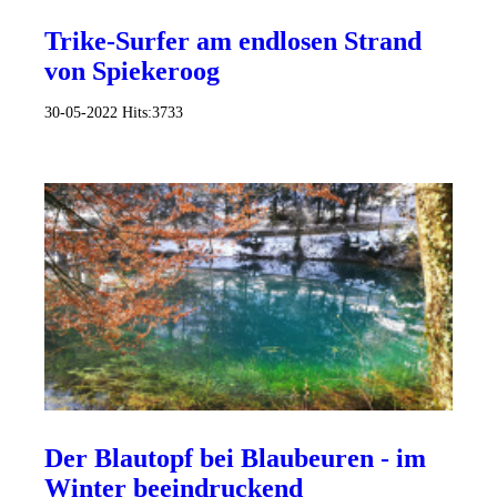
Trike-Surfer am endlosen Strand
von Spiekeroog
30-05-2022
Hits:
3733
Der Blautopf bei Blaubeuren - im
Winter beeindruckend