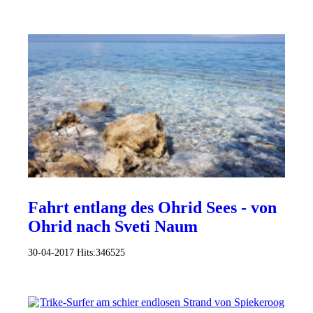
Fahrt entlang des Ohrid Sees - von
Ohrid nach Sveti Naum
30-04-2017
Hits:
346525