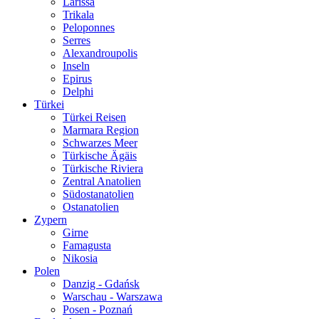
Larissa
Trikala
Peloponnes
Serres
Alexandroupolis
Inseln
Epirus
Delphi
Türkei
Türkei Reisen
Marmara Region
Schwarzes Meer
Türkische Ägäis
Türkische Riviera
Zentral Anatolien
Südostanatolien
Ostanatolien
Zypern
Girne
Famagusta
Nikosia
Polen
Danzig - Gdańsk
Warschau - Warszawa
Posen - Poznań