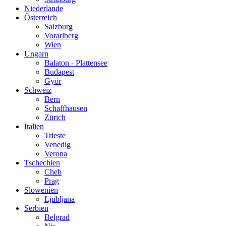
Niederlande
Österreich
Salzburg
Vorarlberg
Wien
Ungarn
Balaton - Plattensee
Budapest
Györ
Schweiz
Bern
Schaffhausen
Zürich
Italien
Trieste
Venedig
Verona
Tschechien
Cheb
Prag
Slowenien
Ljubljana
Serbien
Belgrad