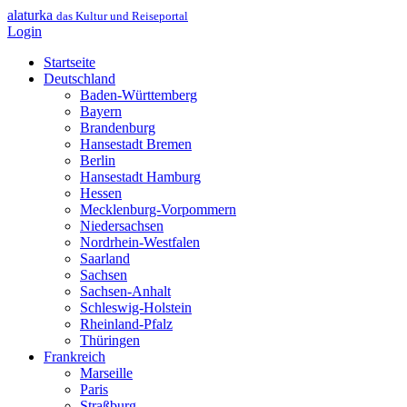
alaturka
das Kultur und Reiseportal
Login
Startseite
Deutschland
Baden-Württemberg
Bayern
Brandenburg
Hansestadt Bremen
Berlin
Hansestadt Hamburg
Hessen
Mecklenburg-Vorpommern
Niedersachsen
Nordrhein-Westfalen
Saarland
Sachsen
Sachsen-Anhalt
Schleswig-Holstein
Rheinland-Pfalz
Thüringen
Frankreich
Marseille
Paris
Straßburg