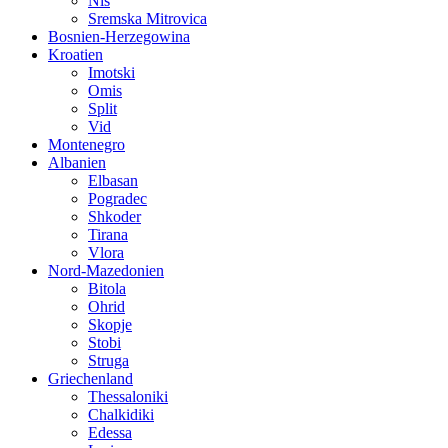
Nis
Sremska Mitrovica
Bosnien-Herzegowina
Kroatien
Imotski
Omis
Split
Vid
Montenegro
Albanien
Elbasan
Pogradec
Shkoder
Tirana
Vlora
Nord-Mazedonien
Bitola
Ohrid
Skopje
Stobi
Struga
Griechenland
Thessaloniki
Chalkidiki
Edessa