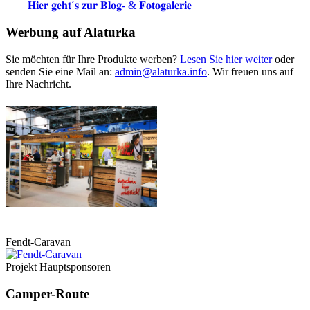
𝐇𝐢𝐞𝐫 𝐠𝐞𝐡𝐭´𝐬 𝐳𝐮𝐫 𝐁𝐥𝐨𝐠- & 𝐅𝐨𝐭𝐨𝐠𝐚𝐥𝐞𝐫𝐢𝐞
Werbung auf Alaturka
Sie möchten für Ihre Produkte werben?
Lesen Sie hier weiter
oder
senden Sie eine Mail an:
admin@alaturka.info
. Wir freuen uns auf
Ihre Nachricht.
Fendt-Caravan
Projekt Hauptsponsoren
Camper-Route