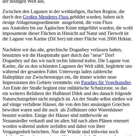
der heutigen Welt aus.
Zwischen den Lagunen in der weitläufigen, flachen Region, die
durch den
Großen Menderes Fluss
gebildet wurden, haben sich
riesige Ablagerungssedimente ausgeformt, die vom Fluss
aus Anatolien bis zur Ägäischen Küste mitgeführt wurden; die wohl
imposanteste dieser Flächen in Hinsicht auf Natur und Tierwelt ist
die Lagune von Karine (Dil See) mit einer Fläche von 2000 Hektar.
Nachdem wir das alte, griechische Doganbey verlassen hatten,
benutzten wir die Hauptstraße quer durch das "neue" Dorf
Doganbey auf das wir nach rechts fahrend trafen. Die Lagune von
Karine, die zu den schönsten Lagunen der Welt zählt, begleitete uns
während der gesamten Fahrt. Unterwegs laden zahlreiche
Halteplätze zur Zwischenstopps ein, die immer wieder neue
Impressionen des Gebiets vermitteln: ein
Paradies für Vogelkundler
.
Am Ende der Straße beginnt eine militärische Schutzzone, so das
ein weiteres Befahren der Halbinsel Dilek und des danach folgende
Naturschutzgebiet nicht möglich ist. An der Straße selbst stießen wir
auf einige verfallene Häuser, die von den hier ansässigen Griechen
bewohnt waren und die auch als Zollhäuser oder Warenhäuser
benutzt wurden. Einige der Häuser sind mittlerweile an
Neuansiedler verkauft und im alten Stil nach alten Plänen erneuert
worden während andere zerfallen und dabei von ihrer
Vergangenheit berichten. Nur die Wände sind teilweise noch