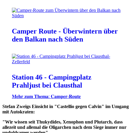
Camper Route - Überwintern über
den Balkan nach Süden
Station 46 - Campingplatz
Prahljust bei Clausthal
𝐌𝐞𝐡𝐫 𝐳𝐮𝐦 𝐓𝐡𝐞𝐦𝐚: 𝐂𝐚𝐦𝐩𝐞𝐫-𝐑𝐨𝐮𝐭𝐞
Stefan Zweigs Einsicht in "Castellio gegen Calvin" im Umgang
mit Autokraten:
"Wir wissen seit Thukydides, Xenophon und Plutarch, dass
allezeit und allemal die Oligarchen nach dem Siege immer nur
unduldsamer werden".