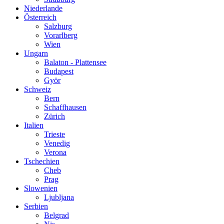
Niederlande
Österreich
Salzburg
Vorarlberg
Wien
Ungarn
Balaton - Plattensee
Budapest
Györ
Schweiz
Bern
Schaffhausen
Zürich
Italien
Trieste
Venedig
Verona
Tschechien
Cheb
Prag
Slowenien
Ljubljana
Serbien
Belgrad