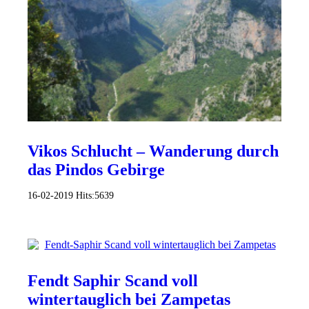
Vikos Schlucht – Wanderung durch
das Pindos Gebirge
16-02-2019
Hits:
5639
Fendt Saphir Scand voll
wintertauglich bei Zampetas