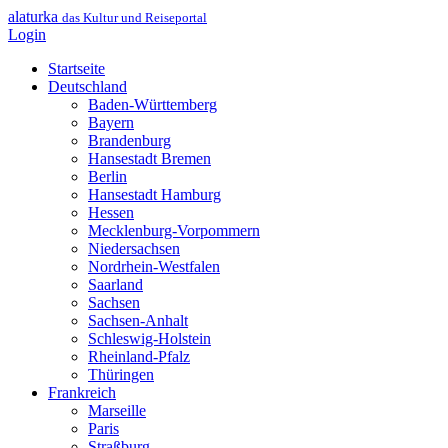
alaturka
das Kultur und Reiseportal
Login
Startseite
Deutschland
Baden-Württemberg
Bayern
Brandenburg
Hansestadt Bremen
Berlin
Hansestadt Hamburg
Hessen
Mecklenburg-Vorpommern
Niedersachsen
Nordrhein-Westfalen
Saarland
Sachsen
Sachsen-Anhalt
Schleswig-Holstein
Rheinland-Pfalz
Thüringen
Frankreich
Marseille
Paris
Straßburg