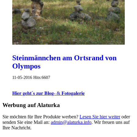
Steinmännchen am Ortsrand von
Olympos
11-05-2016
Hits:
6607
𝐇𝐢𝐞𝐫 𝐠𝐞𝐡𝐭´𝐬 𝐳𝐮𝐫 𝐁𝐥𝐨𝐠- & 𝐅𝐨𝐭𝐨𝐠𝐚𝐥𝐞𝐫𝐢𝐞
Werbung auf Alaturka
Sie möchten für Ihre Produkte werben?
Lesen Sie hier weiter
oder
senden Sie eine Mail an:
admin@alaturka.info
. Wir freuen uns auf
Ihre Nachricht.