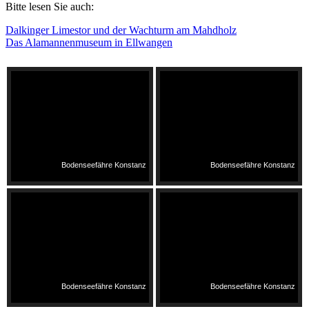
Bitte lesen Sie auch:
Dalkinger Limestor und der Wachturm am Mahdholz
Das Alamannenmuseum in Ellwangen
Bodenseefähre Konstanz
Bodenseefähre Konstanz
Bodenseefähre Konstanz
Bodenseefähre Konstanz