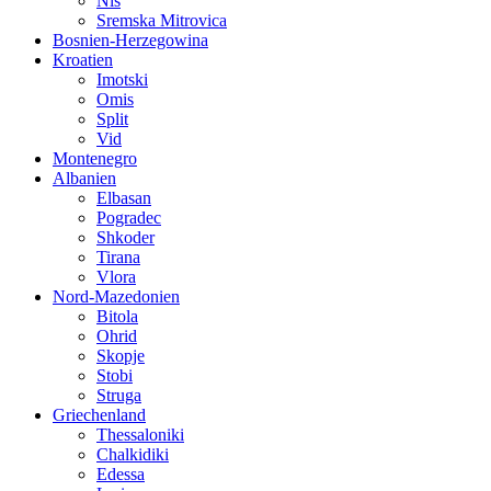
Nis
Sremska Mitrovica
Bosnien-Herzegowina
Kroatien
Imotski
Omis
Split
Vid
Montenegro
Albanien
Elbasan
Pogradec
Shkoder
Tirana
Vlora
Nord-Mazedonien
Bitola
Ohrid
Skopje
Stobi
Struga
Griechenland
Thessaloniki
Chalkidiki
Edessa