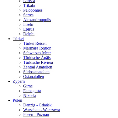
Larissa
Trikala
Peloponnes
Serres
Alexandroupolis
Inseln
Epirus
Delphi
Türkei
Türkei Reisen
Marmara Region
Schwarzes Meer
Türkische Ägäis
Türkische Riviera
Zentral Anatolien
Südostanatolien
Ostanatolien
Zypern
Girne
Famagusta
Nikosia
Polen
Danzig - Gdańsk
Warschau - Warszawa
Posen - Poznań