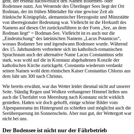
geht, der erstmal nachweislich den Namen Bodemen- oder
Bodemsee nutzt. Am Westende des Überlinger Sees liegt der Ort
Bodman, der im frühen Mittelalter für eine gewisse Zeit als
fränkische Königspfalz, alemannischer Herzogssitz und Münzstätte
von überregionaler Bedeutung war. Vielleicht ist die Herkunft des
Namens auf diesen Ort zurückzuführen in der Form „See, an dem
Bodman liegt“ = Bodman-See. Vielleicht ist es auch nur die
„Eindeutschung“ des lateinischen Namens „Lacus Potamicus“,
woraus Bodamer See und irgendwann Bodensee wurde. Während
des 15. Jahrhunderts verbreitete sich im katholisch-romanischen
Sprachraum auch der alternative Name Lacus Constantinus sehr
stark, was wohl auf die in Konstanz abgehaltenen Konzile der
katholischen Kirche zurückgeht. Constantia wiederum verdankt
seinen Namen wohl dem römischen Kaiser Constantius Chlorus aus
dem Jahr um 300 nach Christus.
Wie bereits erwähnt, war das Wetter leider diesmal nicht auf unserer
Seite. Ständig Regen und Wolken verhangener Himmel ließen uns
auch die Überfahrt von Meersburg nach Konstanz nicht wirklich
genießen. Hatten wir doch gehofft, einige schöne Bilder vom
Alpenpanorama im Hintergrund zu schießen und möglichst auch die
Seeüberquerung im Sonnenschein. Aber nun gut, der Wettergott war
nicht bei uns.
Der Bodensee ist nicht nur der Fährbetrieb