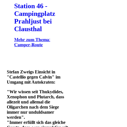
Station 46 -
Campingplatz
Prahljust bei
Clausthal
𝐌𝐞𝐡𝐫 𝐳𝐮𝐦 𝐓𝐡𝐞𝐦𝐚:
𝐂𝐚𝐦𝐩𝐞𝐫-𝐑𝐨𝐮𝐭𝐞
Stefan Zweigs Einsicht in
"Castellio gegen Calvin" im
Umgang mit Autokraten:
"Wir wissen seit Thukydides,
Xenophon und Plutarch, dass
allezeit und allemal die
Oligarchen nach dem Siege
immer nur unduldsamer
werden".
"Immer erfüllt sich das gleiche