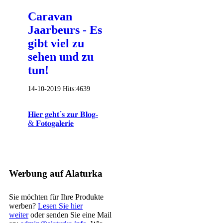
Caravan
Jaarbeurs - Es
gibt viel zu
sehen und zu
tun!
14-10-2019
Hits:
4639
𝐇𝐢𝐞𝐫 𝐠𝐞𝐡𝐭´𝐬 𝐳𝐮𝐫 𝐁𝐥𝐨𝐠-
& 𝐅𝐨𝐭𝐨𝐠𝐚𝐥𝐞𝐫𝐢𝐞
Werbung auf Alaturka
Sie möchten für Ihre Produkte
werben?
Lesen Sie hier
weiter
oder senden Sie eine Mail