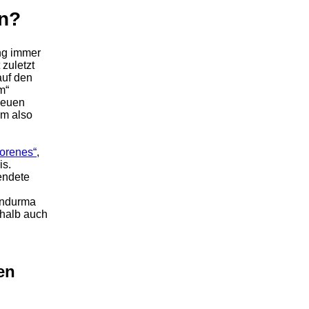
en?
ung immer
zuletzt
auf den
m“
 neuen
um also
rorenes“
,
is.
wendete
ondurma
halb auch
en