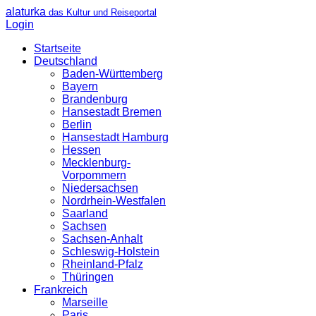
alaturka
das Kultur und Reiseportal
Login
Startseite
Deutschland
Baden-Württemberg
Bayern
Brandenburg
Hansestadt Bremen
Berlin
Hansestadt Hamburg
Hessen
Mecklenburg-
Vorpommern
Niedersachsen
Nordrhein-Westfalen
Saarland
Sachsen
Sachsen-Anhalt
Schleswig-Holstein
Rheinland-Pfalz
Thüringen
Frankreich
Marseille
Paris