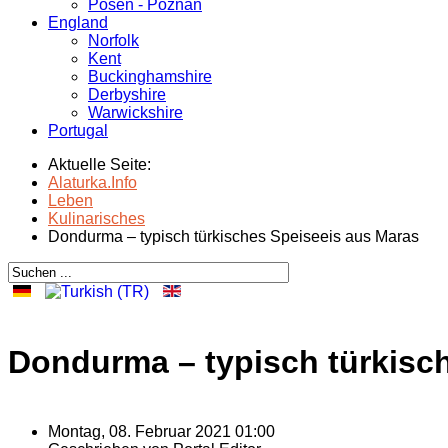
Posen - Poznań
England
Norfolk
Kent
Buckinghamshire
Derbyshire
Warwickshire
Portugal
Aktuelle Seite:
Alaturka.Info
Leben
Kulinarisches
Dondurma – typisch türkisches Speiseeis aus Maras
Dondurma – typisch türkisc
Montag, 08. Februar 2021 01:00