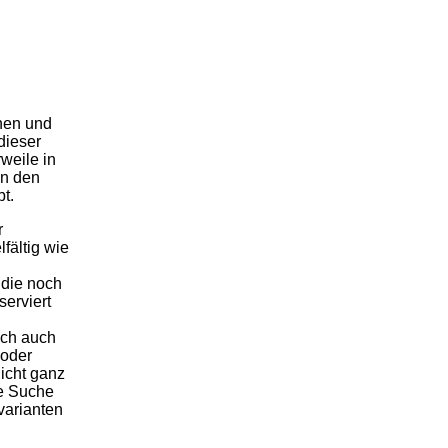
nen und
dieser
rweile in
in den
t.
r
fältig wie
 die noch
serviert
ich auch
 oder
icht ganz
ie Suche
arianten