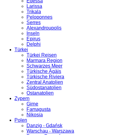
Edessa
Larissa
Trikala
Peloponnes
Serres
Alexandroupolis
Inseln
Epirus
Delphi
Türkei
Türkei Reisen
Marmara Region
Schwarzes Meer
Türkische Ägäis
Türkische Riviera
Zentral Anatolien
Südostanatolien
Ostanatolien
Zypern
Girne
Famagusta
Nikosia
Polen
Danzig - Gdańsk
Warschau - Warszawa