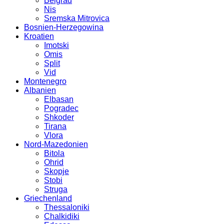
Belgrad
Nis
Sremska Mitrovica
Bosnien-Herzegowina
Kroatien
Imotski
Omis
Split
Vid
Montenegro
Albanien
Elbasan
Pogradec
Shkoder
Tirana
Vlora
Nord-Mazedonien
Bitola
Ohrid
Skopje
Stobi
Struga
Griechenland
Thessaloniki
Chalkidiki