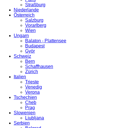
Straßburg
Niederlande
Österreich
Salzburg
Vorarlberg
Wien
Ungarn
Balaton - Plattensee
Budapest
Györ
Schweiz
Bern
Schaffhausen
Zürich
Italien
Trieste
Venedig
Verona
Tschechien
Cheb
Prag
Slowenien
Ljubljana
Serbien