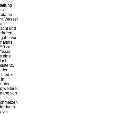
tellung
ma
Zutaten
it Wasser
zum
acht und
froren.
ugabe von
hältnis
:50 zu
Wasser
is eine
fast
sistenz.
h der
chied zu
 in
annten
in weiterer
ugabe von
s
Schmelzen
ierdurch
a vor