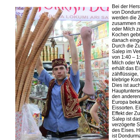
Bei der Hers
von Dondur
werden die 
zusammen m
oder Milch 
Kochen gebr
danach einge
Durch die Z
Salep im Ver
von 1:40 – 1
Milch oder 
erhält das E
zähflüssige, 
klebrige Kon
Dies ist auc
Hauptunters
den anderen
Europa bek
Eissorten. E
Effekt der Z
Salep ist da
verzögerte 
des Eises. H
ist Dondurm