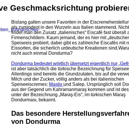
ive Geschmacksrichtung probier
Bislang galten unsere Favoriten in der Eiscremeherstell
als zumindest in den Wurzeln aus Italien stammend. Nicht 
findet man den Zusatz „italienisches“ Eiscafé fast überall 
Firmenschildern. Kaum jemand, der es hier mit „deutsche
Speiseeis probiert, dabei gibt es zahlreiche Eiscafés mit
Eissorten, die sicherlich urdeutsche Kreationen sind.War
nicht auch einmal Dondurma?
Dondurma bedeutet wörtlich übersetzt eigentlich nur „Gef
ist aber tatsächlich die türkische Bezeichnung für Speisee
Allerdings sind bereits die Grundzutaten, bis auf die ver
Milch und der Zucker, völlig anders als bei italienischen
Speiseeiscremes:
Mastix
und Salep. Ursprünglich soll D
aus der Gegend um Kahramanmaraş kommen und ist des
unter der Bezeichnung „Maraş-Eis“, im türkischen Maraş
Dondurması, bekannt.
Das besondere Herstellungsverfahr
von Dondurma