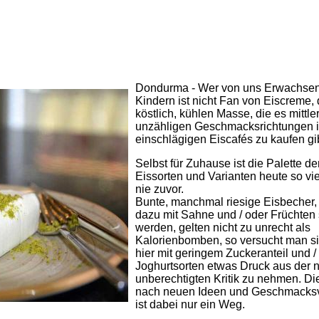
Dondurma - Wer von uns Erwachse
Kindern ist nicht Fan von Eiscreme, 
köstlich, kühlen Masse, die es mittle
unzähligen Geschmacksrichtungen 
einschlägigen Eiscafés zu kaufen gib
Selbst für Zuhause ist die Palette de
Eissorten und Varianten heute so viel
nie zuvor.
Bunte, manchmal riesige Eisbecher,
dazu mit Sahne und / oder Früchten 
werden, gelten nicht zu unrecht als
Kalorienbomben, so versucht man s
hier mit geringem Zuckeranteil und /
Joghurtsorten etwas Druck aus der n
unberechtigten Kritik zu nehmen. D
nach neuen Ideen und Geschmacksv
ist dabei nur ein Weg.