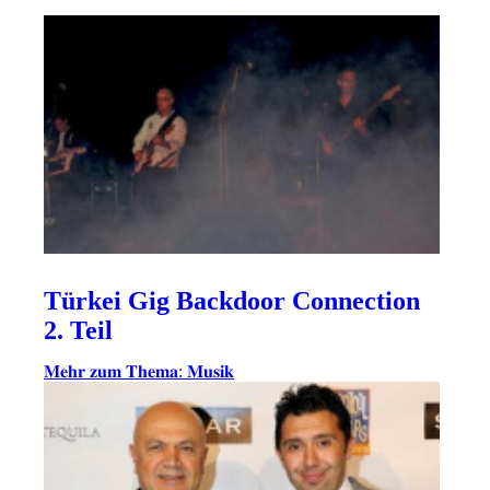
Türkei Gig Backdoor Connection
2. Teil
𝐌𝐞𝐡𝐫 𝐳𝐮𝐦 𝐓𝐡𝐞𝐦𝐚: 𝐌𝐮𝐬𝐢𝐤