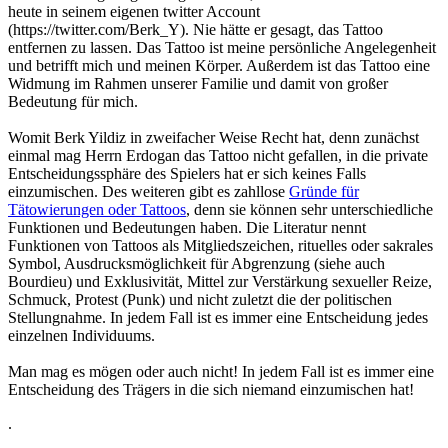
heute in seinem eigenen twitter Account
(https://twitter.com/Berk_Y). Nie hätte er gesagt, das Tattoo
entfernen zu lassen. Das Tattoo ist meine persönliche Angelegenheit
und betrifft mich und meinen Körper. Außerdem ist das Tattoo eine
Widmung im Rahmen unserer Familie und damit von großer
Bedeutung für mich.
Womit Berk Yildiz in zweifacher Weise Recht hat, denn zunächst
einmal mag Herrn Erdogan das Tattoo nicht gefallen, in die private
Entscheidungssphäre des Spielers hat er sich keines Falls
einzumischen. Des weiteren gibt es zahllose
Gründe für
Tätowierungen oder Tattoos
, denn sie können sehr unterschiedliche
Funktionen und Bedeutungen haben. Die Literatur nennt
Funktionen von Tattoos als Mitgliedszeichen, rituelles oder sakrales
Symbol, Ausdrucksmöglichkeit für Abgrenzung (siehe auch
Bourdieu) und Exklusivität, Mittel zur Verstärkung sexueller Reize,
Schmuck, Protest (Punk) und nicht zuletzt die der politischen
Stellungnahme. In jedem Fall ist es immer eine Entscheidung jedes
einzelnen Individuums.
Man mag es mögen oder auch nicht! In jedem Fall ist es immer eine
Entscheidung des Trägers in die sich niemand einzumischen hat!
.