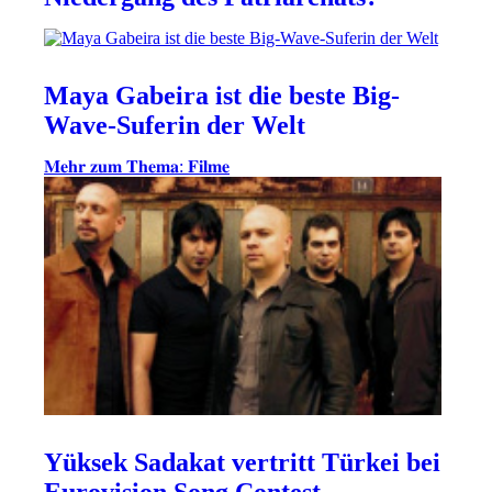
Maya Gabeira ist die beste Big-
Wave-Suferin der Welt
𝐌𝐞𝐡𝐫 𝐳𝐮𝐦 𝐓𝐡𝐞𝐦𝐚: 𝐅𝐢𝐥𝐦𝐞
Yüksek Sadakat vertritt Türkei bei