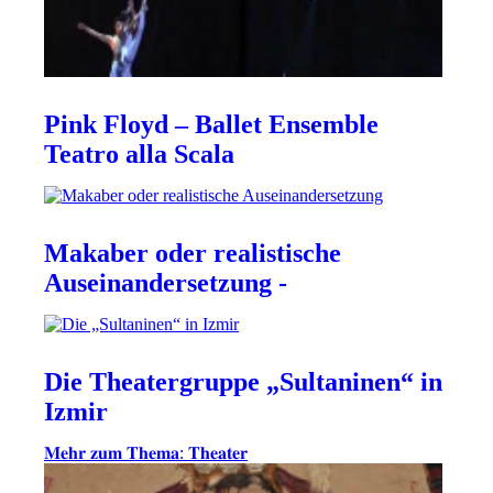
Pink Floyd – Ballet Ensemble
Teatro alla Scala
Makaber oder realistische
Auseinandersetzung -
Die Theatergruppe „Sultaninen“ in
Izmir
𝐌𝐞𝐡𝐫 𝐳𝐮𝐦 𝐓𝐡𝐞𝐦𝐚: 𝐓𝐡𝐞𝐚𝐭𝐞𝐫