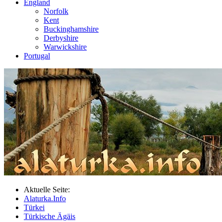
England
Norfolk
Kent
Buckinghamshire
Derbyshire
Warwickshire
Portugal
Aktuelle Seite:
Alaturka.Info
Türkei
Türkische Ägäis