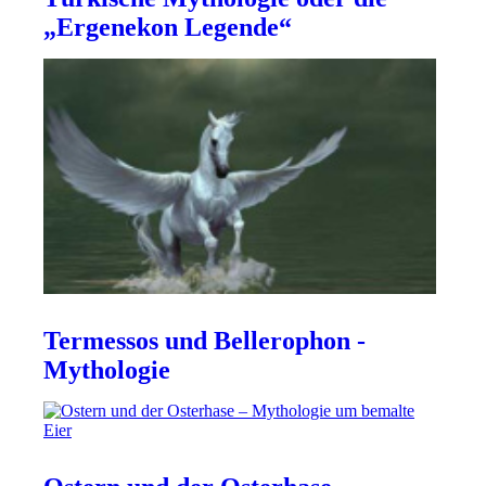
„Ergenekon Legende“
Termessos und Bellerophon -
Mythologie