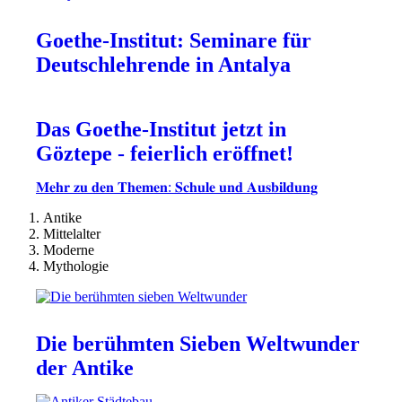
Goethe-Institut: Seminare für
Deutschlehrende in Antalya
Das Goethe-Institut jetzt in
Göztepe - feierlich eröffnet!
𝐌𝐞𝐡𝐫 𝐳𝐮 𝐝𝐞𝐧 𝐓𝐡𝐞𝐦𝐞𝐧: 𝐒𝐜𝐡𝐮𝐥𝐞 𝐮𝐧𝐝 𝐀𝐮𝐬𝐛𝐢𝐥𝐝𝐮𝐧𝐠
Antike
Mittelalter
Moderne
Mythologie
Die berühmten Sieben Weltwunder
der Antike