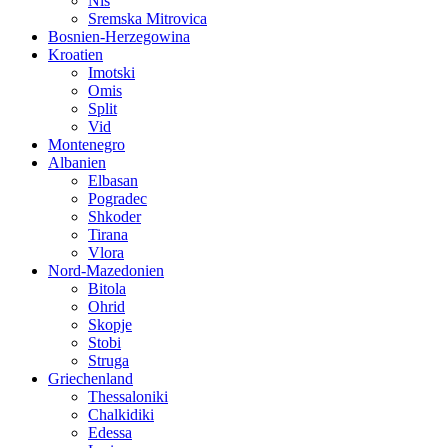
Nis
Sremska Mitrovica
Bosnien-Herzegowina
Kroatien
Imotski
Omis
Split
Vid
Montenegro
Albanien
Elbasan
Pogradec
Shkoder
Tirana
Vlora
Nord-Mazedonien
Bitola
Ohrid
Skopje
Stobi
Struga
Griechenland
Thessaloniki
Chalkidiki
Edessa