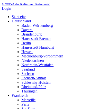
alaturka
das Kultur und Reiseportal
Login
Startseite
Deutschland
Baden-Württemberg
Bayern
Brandenburg
Hansestadt Bremen
Berlin
Hansestadt Hamburg
Hessen
Mecklenburg-Vorpommern
Niedersachsen
Nordrhein-Westfalen
Saarland
Sachsen
Sachsen-Anhalt
Schleswig-Holstein
Rheinland-Pfalz
Thüringen
Frankreich
Marseille
Paris
Straßburg