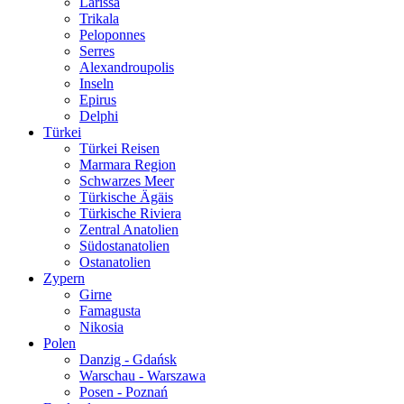
Larissa
Trikala
Peloponnes
Serres
Alexandroupolis
Inseln
Epirus
Delphi
Türkei
Türkei Reisen
Marmara Region
Schwarzes Meer
Türkische Ägäis
Türkische Riviera
Zentral Anatolien
Südostanatolien
Ostanatolien
Zypern
Girne
Famagusta
Nikosia
Polen
Danzig - Gdańsk
Warschau - Warszawa
Posen - Poznań