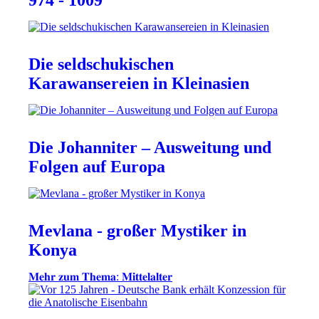
974 - 1009
Die seldschukischen
Karawansereien in Kleinasien
Die Johanniter – Ausweitung und
Folgen auf Europa
Mevlana - großer Mystiker in
Konya
𝐌𝐞𝐡𝐫 𝐳𝐮𝐦 𝐓𝐡𝐞𝐦𝐚: 𝐌𝐢𝐭𝐭𝐞𝐥𝐚𝐥𝐭𝐞𝐫