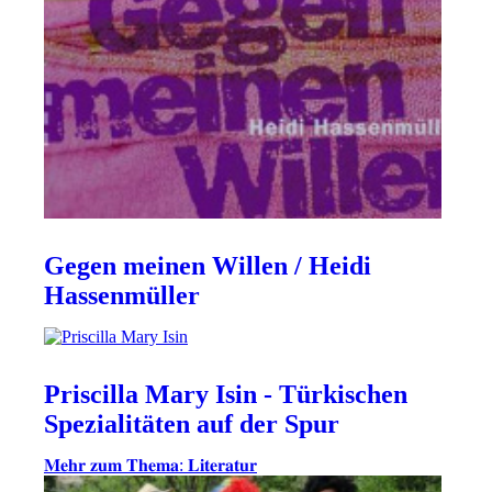
Gegen meinen Willen / Heidi
Hassenmüller
Priscilla Mary Isin - Türkischen
Spezialitäten auf der Spur
𝐌𝐞𝐡𝐫 𝐳𝐮𝐦 𝐓𝐡𝐞𝐦𝐚: 𝐋𝐢𝐭𝐞𝐫𝐚𝐭𝐮𝐫