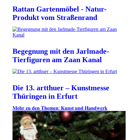
Rattan Gartenmöbel - Natur-
Produkt vom Straßenrand
Begegnung mit den Jarlmade-
Tierfiguren am Zaan Kanal
Die 13. artthuer – Kunstmesse
Thüringen in Erfurt
𝐌𝐞𝐡𝐫 𝐳𝐮 𝐝𝐞𝐧 𝐓𝐡𝐞𝐦𝐞𝐧: 𝐊𝐮𝐧𝐬𝐭 𝐮𝐧𝐝 𝐇𝐚𝐧𝐝𝐰𝐞𝐫𝐤