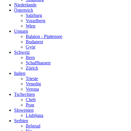
Niederlande
Österreich
Salzburg
Vorarlberg
Wien
Ungarn
Balaton - Plattensee
Budapest
Györ
Schweiz
Bern
Schaffhausen
Zürich
Italien
Trieste
Venedig
Verona
Tschechien
Cheb
Prag
Slowenien
Ljubljana
Serbien
Belgrad