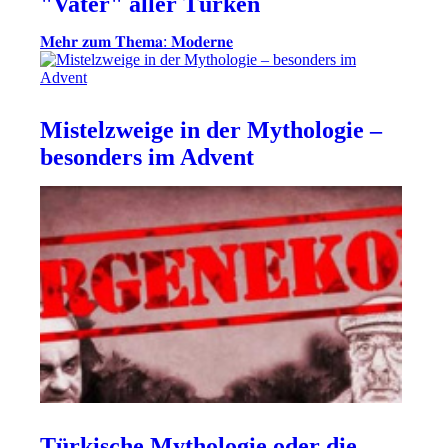
"Vater" aller Türken
𝐌𝐞𝐡𝐫 𝐳𝐮𝐦 𝐓𝐡𝐞𝐦𝐚: 𝐌𝐨𝐝𝐞𝐫𝐧𝐞
Mistelzweige in der Mythologie –
besonders im Advent
Türkische Mythologie oder die