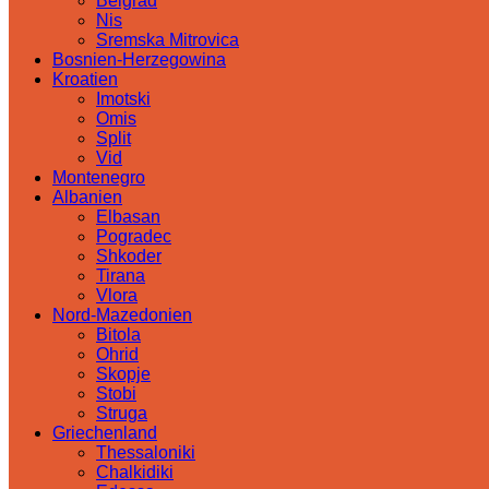
Belgrad
Nis
Sremska Mitrovica
Bosnien-Herzegowina
Kroatien
Imotski
Omis
Split
Vid
Montenegro
Albanien
Elbasan
Pogradec
Shkoder
Tirana
Vlora
Nord-Mazedonien
Bitola
Ohrid
Skopje
Stobi
Struga
Griechenland
Thessaloniki
Chalkidiki