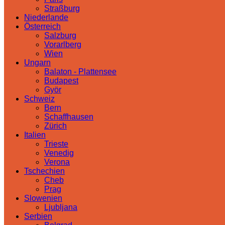
Straßburg
Niederlande
Österreich
Salzburg
Vorarlberg
Wien
Ungarn
Balaton - Plattensee
Budapest
Györ
Schweiz
Bern
Schaffhausen
Zürich
Italien
Trieste
Venedig
Verona
Tschechien
Cheb
Prag
Slowenien
Ljubljana
Serbien