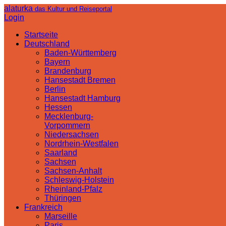
alaturka
das Kultur und Reiseportal
Login
Startseite
Deutschland
Baden-Württemberg
Bayern
Brandenburg
Hansestadt Bremen
Berlin
Hansestadt Hamburg
Hessen
Mecklenburg-
Vorpommern
Niedersachsen
Nordrhein-Westfalen
Saarland
Sachsen
Sachsen-Anhalt
Schleswig-Holstein
Rheinland-Pfalz
Thüringen
Frankreich
Marseille
Paris