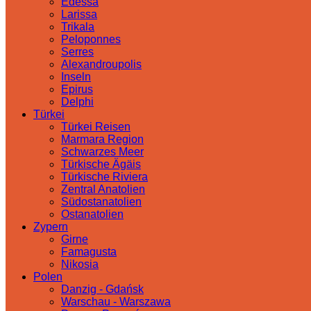
Edessa
Larissa
Trikala
Peloponnes
Serres
Alexandroupolis
Inseln
Epirus
Delphi
Türkei
Türkei Reisen
Marmara Region
Schwarzes Meer
Türkische Ägäis
Türkische Riviera
Zentral Anatolien
Südostanatolien
Ostanatolien
Zypern
Girne
Famagusta
Nikosia
Polen
Danzig - Gdańsk
Warschau - Warszawa