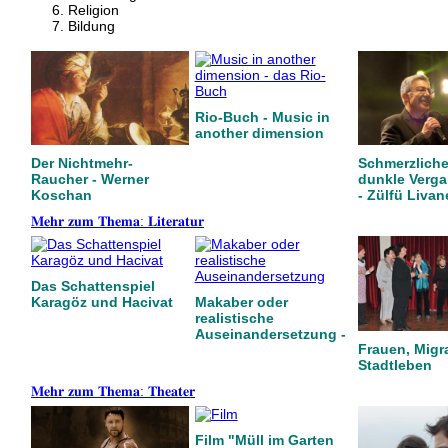
Religion
Bildung
Rio-Buch - Music in
another dimension
Der Nichtmehr-
Schmerzlicher
Raucher - Werner
dunkle Verg
Koschan
- Zülfü Livan
𝐌𝐞𝐡𝐫 𝐳𝐮𝐦 𝐓𝐡𝐞𝐦𝐚: 𝐋𝐢𝐭𝐞𝐫𝐚𝐭𝐮𝐫
Das Schattenspiel
Karagöz und Hacivat
Makaber oder
realistische
Auseinandersetzung -
Frauen, Migr
Stadtleben
𝐌𝐞𝐡𝐫 𝐳𝐮𝐦 𝐓𝐡𝐞𝐦𝐚: 𝐓𝐡𝐞𝐚𝐭𝐞𝐫
Film "Müll im Garten