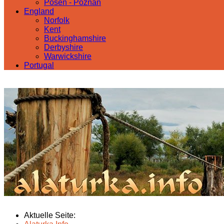
Posen - Poznań
England
Norfolk
Kent
Buckinghamshire
Derbyshire
Warwickshire
Portugal
Aktuelle Seite: