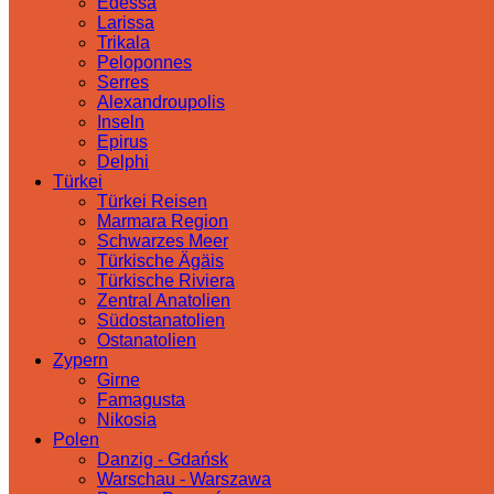
Edessa
Larissa
Trikala
Peloponnes
Serres
Alexandroupolis
Inseln
Epirus
Delphi
Türkei
Türkei Reisen
Marmara Region
Schwarzes Meer
Türkische Ägäis
Türkische Riviera
Zentral Anatolien
Südostanatolien
Ostanatolien
Zypern
Girne
Famagusta
Nikosia
Polen
Danzig - Gdańsk
Warschau - Warszawa