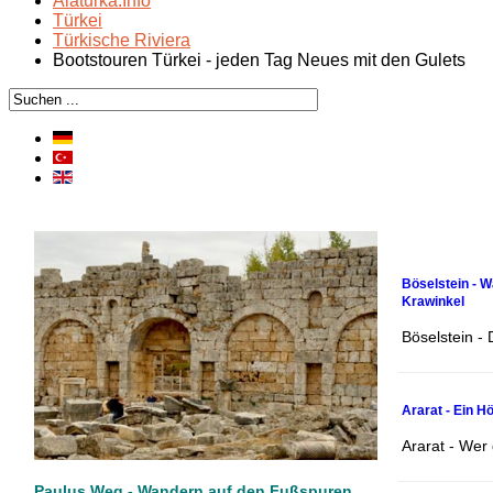
Alaturka.Info
Türkei
Türkische Riviera
Bootstouren Türkei - jeden Tag Neues mit den Gulets
Böselstein - 
Krawinkel
Böselstein -
Ararat - Ein H
Ararat - Wer
Paulus Weg - Wandern auf den Fußspuren