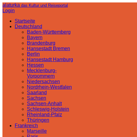
alaturka
das Kultur und Reiseportal
Login
Startseite
Deutschland
Baden-Württemberg
Bayern
Brandenburg
Hansestadt Bremen
Berlin
Hansestadt Hamburg
Hessen
Mecklenburg-
Vorpommern
Niedersachsen
Nordrhein-Westfalen
Saarland
Sachsen
Sachsen-Anhalt
Schleswig-Holstein
Rheinland-Pfalz
Thüringen
Frankreich
Marseille
Paris