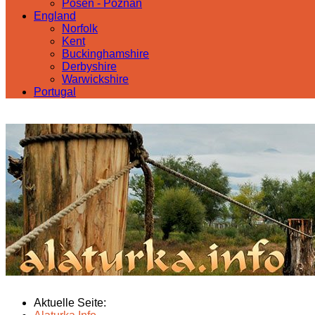
Posen - Poznań
England
Norfolk
Kent
Buckinghamshire
Derbyshire
Warwickshire
Portugal
Aktuelle Seite: