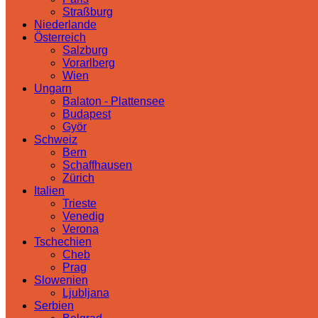
Straßburg
Niederlande
Österreich
Salzburg
Vorarlberg
Wien
Ungarn
Balaton - Plattensee
Budapest
Györ
Schweiz
Bern
Schaffhausen
Zürich
Italien
Trieste
Venedig
Verona
Tschechien
Cheb
Prag
Slowenien
Ljubljana
Serbien