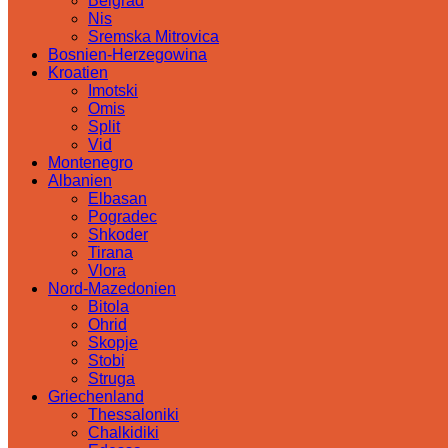
Belgrad
Nis
Sremska Mitrovica
Bosnien-Herzegowina
Kroatien
Imotski
Omis
Split
Vid
Montenegro
Albanien
Elbasan
Pogradec
Shkoder
Tirana
Vlora
Nord-Mazedonien
Bitola
Ohrid
Skopje
Stobi
Struga
Griechenland
Thessaloniki
Chalkidiki